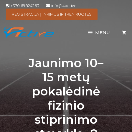
+370 69824263
info@4active.lt
REGISTRACIJA Į TYRIMUS IR TRENIRUOTES
MENU
Jaunimo 10–
15 metų
pokalėdinė
fizinio
stiprinimo