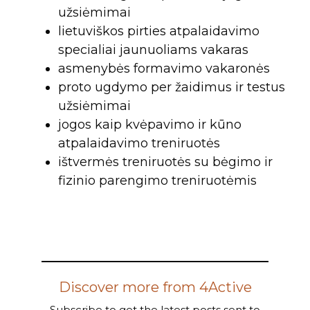
užsiėmimai
lietuviškos pirties atpalaidavimo
specialiai jaunuoliams vakaras
asmenybės formavimo vakaronės
proto ugdymo per žaidimus ir testus
užsiėmimai
jogos kaip kvėpavimo ir kūno
atpalaidavimo treniruotės
ištvermės treniruotės su bėgimo ir
fizinio parengimo treniruotėmis
Discover more from 4Active
Subscribe to get the latest posts sent to