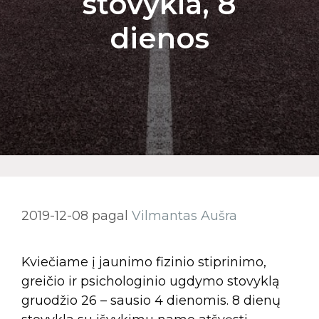
stovykla, 8
dienos
2019-12-08
pagal
Vilmantas Aušra
Kviečiame į jaunimo fizinio stiprinimo,
greičio ir psichologinio ugdymo stovyklą
gruodžio 26 – sausio 4 dienomis. 8 dienų