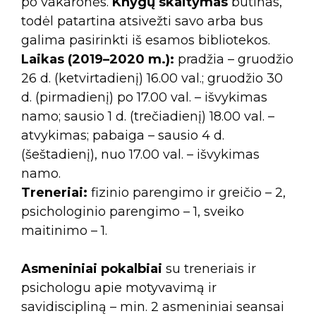
po vakaronės.
Knygų skaitymas
būtinas,
todėl patartina atsivežti savo arba bus
galima pasirinkti iš esamos bibliotekos.
Laikas (2019–2020 m.):
pradžia – gruodžio
26 d. (ketvirtadienį) 16.00 val.; gruodžio 30
d. (pirmadienį) po 17.00 val. – išvykimas
namo; sausio 1 d. (trečiadienį) 18.00 val. –
atvykimas; pabaiga – sausio 4 d.
(šeštadienį), nuo 17.00 val. – išvykimas
namo.
Treneriai:
fizinio parengimo ir greičio – 2,
psichologinio parengimo – 1, sveiko
maitinimo – 1.
Asmeniniai pokalbiai
su treneriais ir
psichologu apie motyvavimą ir
savidiscipliną – min. 2 asmeniniai seansai