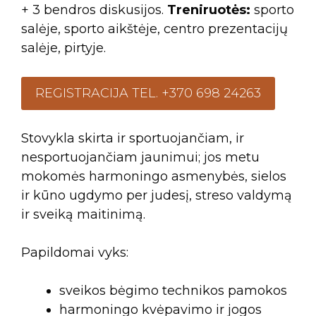
+ 3 bendros diskusijos.
Treniruotės:
sporto
salėje, sporto aikštėje, centro prezentacijų
salėje, pirtyje.
REGISTRACIJA TEL. +370 698 24263
Stovykla skirta ir sportuojančiam, ir
nesportuojančiam jaunimui; jos metu
mokomės harmoningo asmenybės, sielos
ir kūno ugdymo per judesį, streso valdymą
ir sveiką maitinimą.
Papildomai vyks:
sveikos bėgimo technikos pamokos
harmoningo kvėpavimo ir jogos