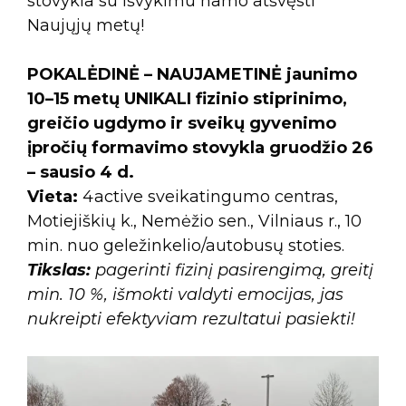
stovykla su išvykimu namo atšvęsti
Naujųjų metų!
POKALĖDINĖ – NAUJAMETINĖ jaunimo
10–15 metų UNIKALI fizinio stiprinimo,
greičio ugdymo ir sveikų gyvenimo
įpročių formavimo stovykla gruodžio 26
– sausio 4 d.
Vieta:
4active sveikatingumo centras,
Motiejiškių k., Nemėžio sen., Vilniaus r., 10
min. nuo geležinkelio/autobusų stoties.
Tikslas:
pagerinti fizinį pasirengimą, greitį
min. 10 %, išmokti valdyti emocijas, jas
nukreipti efektyviam rezultatui pasiekti!