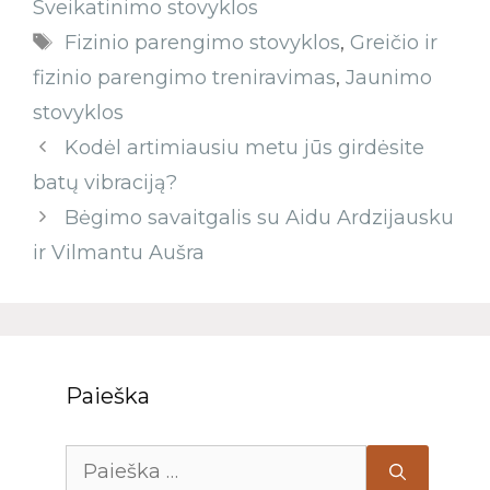
Sveikatinimo stovyklos
Fizinio parengimo stovyklos
,
Greičio ir
fizinio parengimo treniravimas
,
Jaunimo
stovyklos
Kodėl artimiausiu metu jūs girdėsite
batų vibraciją?
Bėgimo savaitgalis su Aidu Ardzijausku
ir Vilmantu Aušra
Paieška