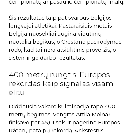
čempionatų ar pasaulio čempionatų finalų.
Šis rezultatas taip pat svarbus Belgijos
lengvajai atletikai. Pastaraisiais metais
Belgija nuosekliai augina vidutinių
nuotolių bėgikus, o Crestano pasirodymas
rodo, kad tai nėra atsitiktinis proveržis, o
sistemingo darbo rezultatas.
400 metrų rungtis: Europos
rekordas kaip signalas visam
elitui
Didžiausia vakaro kulminacija tapo 400
metrų bėgimas. Vengras Attila Molnár
finišavo per 45,01 sek. ir pagerino Europos
uždarų patalpų rekordą. Ankstesnis