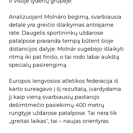
ir visoje lyderių grupėje.
Analizuojant Molnáro bėgimą, svarbiausia
detalė yra greičio išlaikymas antrajame
rate. Daugelis sportininkų uždarose
patalpose praranda tempą būtent šioje
distancijos dalyje. Molnár sugebėjo išlaikyti
ritmą iki pat finišo, o tai rodo labai aukštą
specialų pasirengimą.
Europos lengvosios atletikos federacija iš
karto sureagavo į šį rezultatą, įvardydama
jį kaip vieną svarbiausių pastarojo
dešimtmečio pasiekimų 400 metrų
rungtyje uždarose patalpose. Tai nėra tik
„greitas laikas“, tai – naujas orientyras.