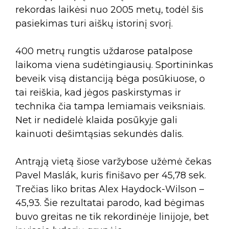
rekordas laikėsi nuo 2005 metų, todėl šis
pasiekimas turi aiškų istorinį svorį.
400 metrų rungtis uždarose patalpose
laikoma viena sudėtingiausių. Sportininkas
beveik visą distanciją bėga posūkiuose, o
tai reiškia, kad jėgos paskirstymas ir
technika čia tampa lemiamais veiksniais.
Net ir nedidelė klaida posūkyje gali
kainuoti dešimtąsias sekundės dalis.
Antrąją vietą šiose varžybose užėmė čekas
Pavel Maslák, kuris finišavo per 45,78 sek.
Trečias liko britas Alex Haydock-Wilson –
45,93. Šie rezultatai parodo, kad bėgimas
buvo greitas ne tik rekordinėje linijoje, bet