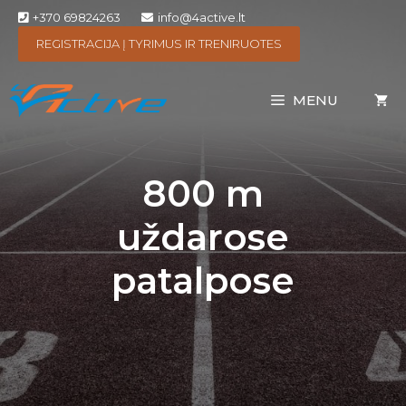
+370 69824263
info@4active.lt
REGISTRACIJA Į TYRIMUS IR TRENIRUOTES
MENU
800 m
uždarose
patalpose