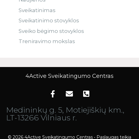
Sveikatinimas
Sveikatinimo stovyklos
Sveiko bėgimo stovyklos
Treniravimo mokslas
4Active Sveikatingumo Centras
Medininkų g. 5, Motiejiškių km.,
LT-13266 Vilniaus r.
© 2026 4Active Sveikatingumo Centras • Paslaugas teikia