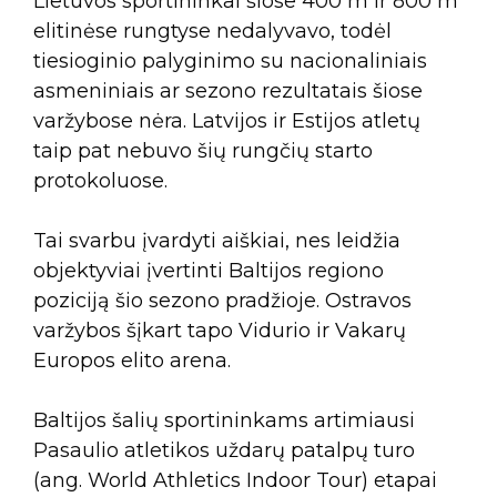
Lietuvos sportininkai šiose 400 m ir 800 m
elitinėse rungtyse nedalyvavo, todėl
tiesioginio palyginimo su nacionaliniais
asmeniniais ar sezono rezultatais šiose
varžybose nėra. Latvijos ir Estijos atletų
taip pat nebuvo šių rungčių starto
protokoluose.
Tai svarbu įvardyti aiškiai, nes leidžia
objektyviai įvertinti Baltijos regiono
poziciją šio sezono pradžioje. Ostravos
varžybos šįkart tapo Vidurio ir Vakarų
Europos elito arena.
Baltijos šalių sportininkams artimiausi
Pasaulio atletikos uždarų patalpų turo
(ang. World Athletics Indoor Tour) etapai