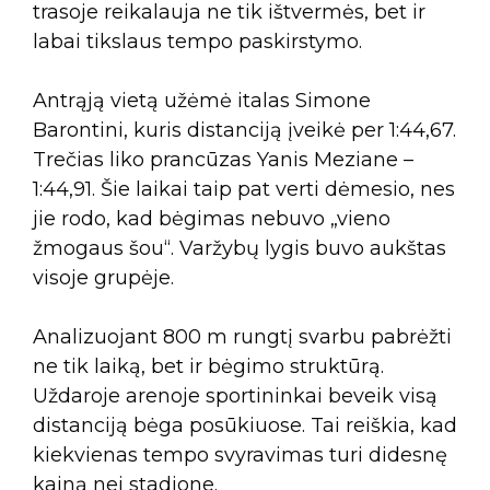
trasoje reikalauja ne tik ištvermės, bet ir
labai tikslaus tempo paskirstymo.
Antrąją vietą užėmė italas Simone
Barontini, kuris distanciją įveikė per 1:44,67.
Trečias liko prancūzas Yanis Meziane –
1:44,91. Šie laikai taip pat verti dėmesio, nes
jie rodo, kad bėgimas nebuvo „vieno
žmogaus šou“. Varžybų lygis buvo aukštas
visoje grupėje.
Analizuojant 800 m rungtį svarbu pabrėžti
ne tik laiką, bet ir bėgimo struktūrą.
Uždaroje arenoje sportininkai beveik visą
distanciją bėga posūkiuose. Tai reiškia, kad
kiekvienas tempo svyravimas turi didesnę
kainą nei stadione.