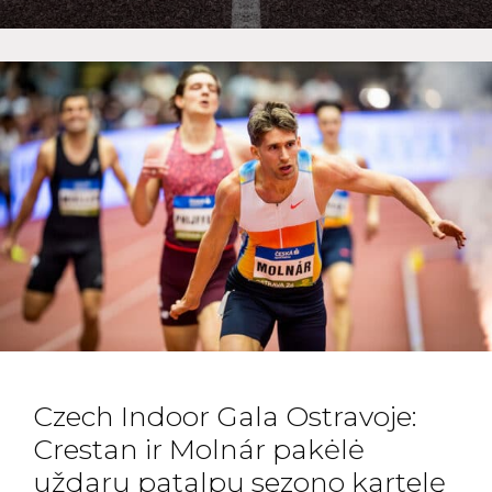
Czech Indoor Gala Ostravoje:
Crestan ir Molnár pakėlė
uždarų patalpų sezono kartelę