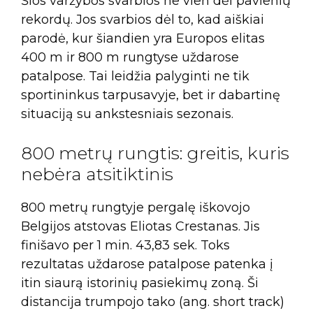
Šios varžybos svarbios ne vien dėl pavienių
rekordų. Jos svarbios dėl to, kad aiškiai
parodė, kur šiandien yra Europos elitas
400 m ir 800 m rungtyse uždarose
patalpose. Tai leidžia palyginti ne tik
sportininkus tarpusavyje, bet ir dabartinę
situaciją su ankstesniais sezonais.
800 metrų rungtis: greitis, kuris
nebėra atsitiktinis
800 metrų rungtyje pergalę iškovojo
Belgijos atstovas Eliotas Crestanas. Jis
finišavo per 1 min. 43,83 sek. Toks
rezultatas uždarose patalpose patenka į
itin siaurą istorinių pasiekimų zoną. Ši
distancija trumpojo tako (ang. short track)