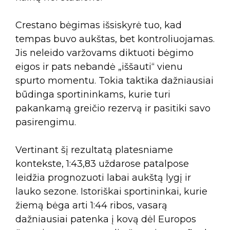
Crestano bėgimas išsiskyrė tuo, kad
tempas buvo aukštas, bet kontroliuojamas.
Jis neleido varžovams diktuoti bėgimo
eigos ir pats nebandė „iššauti“ vienu
spurto momentu. Tokia taktika dažniausiai
būdinga sportininkams, kurie turi
pakankamą greičio rezervą ir pasitiki savo
pasirengimu.
Vertinant šį rezultatą platesniame
kontekste, 1:43,83 uždarose patalpose
leidžia prognozuoti labai aukštą lygį ir
lauko sezone. Istoriškai sportininkai, kurie
žiemą bėga arti 1:44 ribos, vasarą
dažniausiai patenka į kovą dėl Europos