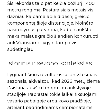
Šis rekordas taip pat keičia požiūrį į 400
metrų rengimą. Pastaraisiais metais vis
dažniau kalbama apie didesnį greičio
komponentą šioje distancijoje. Molnáro
pasirodymas patvirtina, kad be aukšto
maksimalaus greičio šiandien konkuruoti
aukščiausiame lygyje tampa vis
sudėtingiau.
Istorinis ir sezono kontekstas
Lyginant šiuos rezultatus su ankstesniais
sezonais, akivaizdu, kad 2026 metų žiema
išsiskiria aukštu tempu jau ankstyvoje
stadijoje. Paprastai tokie laikai fiksuojami
vasario pabaigoje arba kovo pradžioje,
artėjant pagrindiniams čempionatams.