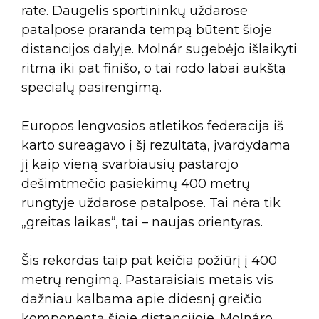
rate. Daugelis sportininkų uždarose
patalpose praranda tempą būtent šioje
distancijos dalyje. Molnár sugebėjo išlaikyti
ritmą iki pat finišo, o tai rodo labai aukštą
specialų pasirengimą.
Europos lengvosios atletikos federacija iš
karto sureagavo į šį rezultatą, įvardydama
jį kaip vieną svarbiausių pastarojo
dešimtmečio pasiekimų 400 metrų
rungtyje uždarose patalpose. Tai nėra tik
„greitas laikas“, tai – naujas orientyras.
Šis rekordas taip pat keičia požiūrį į 400
metrų rengimą. Pastaraisiais metais vis
dažniau kalbama apie didesnį greičio
komponentą šioje distancijoje. Molnáro