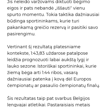
Jis neleido varžovams diktuoti bėgimo
eigos ir pats nebandė „iššauti“ vienu
spurto momentu. Tokia taktika dažniausiai
būdinga sportininkams, kurie turi
pakankamą greičio rezervą ir pasitiki savo
pasirengimu.
Vertinant šį rezultatą platesniame
kontekste, 1:43,83 uždarose patalpose
leidžia prognozuoti labai aukštą lygį ir
lauko sezone. Istoriškai sportininkai, kurie
žiemą bėga arti 1:44 ribos, vasarą
dažniausiai patenka į kovą dėl Europos
čempionatų ar pasaulio čempionatų finalų.
Šis rezultatas taip pat svarbus Belgijos
lengvajai atletikai. Pastaraisiais metais