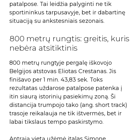
patalpose. Tai leidžia palyginti ne tik
sportininkus tarpusavyje, bet ir dabartinę
situaciją su ankstesniais sezonais.
800 metrų rungtis: greitis, kuris
nebėra atsitiktinis
800 metrų rungtyje pergalę iškovojo
Belgijos atstovas Eliotas Crestanas. Jis
finišavo per 1 min. 43,83 sek. Toks
rezultatas uždarose patalpose patenka į
itin siaurą istorinių pasiekimų zoną. Ši
distancija trumpojo tako (ang. short track)
trasoje reikalauja ne tik ištvermės, bet ir
labai tikslaus tempo paskirstymo.
Antrąją vietą užėmė italas Simone