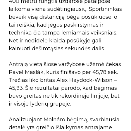
400 metrų rungtis uždarose patalpose
laikoma viena sudėtingiausių. Sportininkas
beveik visą distanciją bėga posūkiuose, o
tai reiškia, kad jėgos paskirstymas ir
technika čia tampa lemiamais veiksniais.
Net ir nedidelė klaida posūkyje gali
kainuoti dešimtąsias sekundės dalis.
Antrąją vietą šiose varžybose užėmė čekas
Pavel Maslák, kuris finišavo per 45,78 sek.
Trečias liko britas Alex Haydock-Wilson –
45,93. Šie rezultatai parodo, kad bėgimas
buvo greitas ne tik rekordinėje linijoje, bet
ir visoje lyderių grupėje.
Analizuojant Molnáro bėgimą, svarbiausia
detalė yra greičio išlaikymas antrajame