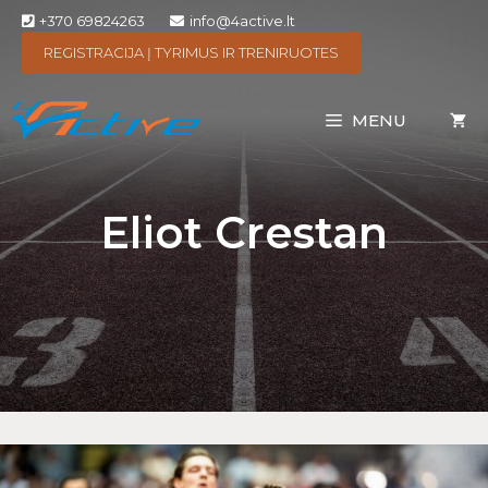
+370 69824263
info@4active.lt
REGISTRACIJA Į TYRIMUS IR TRENIRUOTES
MENU
Eliot Crestan