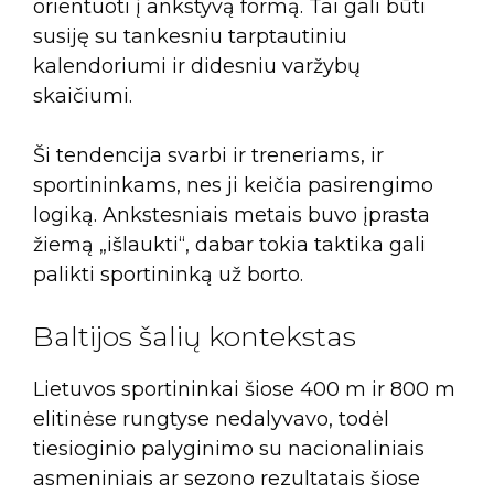
orientuoti į ankstyvą formą. Tai gali būti
susiję su tankesniu tarptautiniu
kalendoriumi ir didesniu varžybų
skaičiumi.
Ši tendencija svarbi ir treneriams, ir
sportininkams, nes ji keičia pasirengimo
logiką. Ankstesniais metais buvo įprasta
žiemą „išlaukti“, dabar tokia taktika gali
palikti sportininką už borto.
Baltijos šalių kontekstas
Lietuvos sportininkai šiose 400 m ir 800 m
elitinėse rungtyse nedalyvavo, todėl
tiesioginio palyginimo su nacionaliniais
asmeniniais ar sezono rezultatais šiose