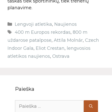
taškas tiek sportininkų, tiek trenerių
planavime.
Lengvoji atletika
,
Naujienos
400 m Europos rekordas
,
800 m
uždarose patalpose
,
Attila Molnár
,
Czech
Indoor Gala
,
Eliot Crestan
,
lengvosios
atletikos naujienos
,
Ostrava
Paieška