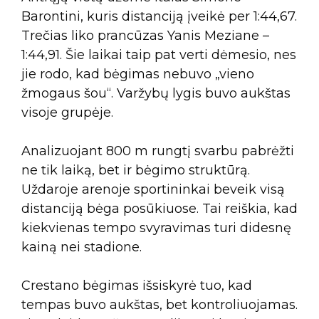
Barontini, kuris distanciją įveikė per 1:44,67.
Trečias liko prancūzas Yanis Meziane –
1:44,91. Šie laikai taip pat verti dėmesio, nes
jie rodo, kad bėgimas nebuvo „vieno
žmogaus šou“. Varžybų lygis buvo aukštas
visoje grupėje.
Analizuojant 800 m rungtį svarbu pabrėžti
ne tik laiką, bet ir bėgimo struktūrą.
Uždaroje arenoje sportininkai beveik visą
distanciją bėga posūkiuose. Tai reiškia, kad
kiekvienas tempo svyravimas turi didesnę
kainą nei stadione.
Crestano bėgimas išsiskyrė tuo, kad
tempas buvo aukštas, bet kontroliuojamas.