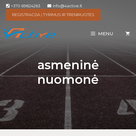
+370 69824263
info@4active.lt
REGISTRACIJA Į TYRIMUS IR TRENIRUOTES
MENU
asmeninė
nuomonė