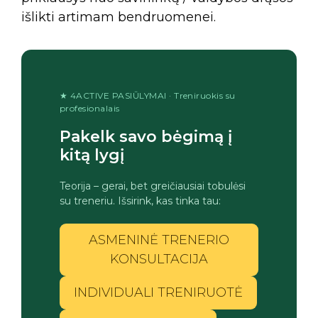
išlikti artimam bendruomenei.
★ 4ACTIVE PASIŪLYMAI · Treniruokis su
profesionalais
Pakelk savo bėgimą į
kitą lygį
Teorija – gerai, bet greičiausiai tobulėsi
su treneriu. Išsirink, kas tinka tau:
ASMENINĖ TRENERIO
KONSULTACIJA
INDIVIDUALI TRENIRUOTĖ