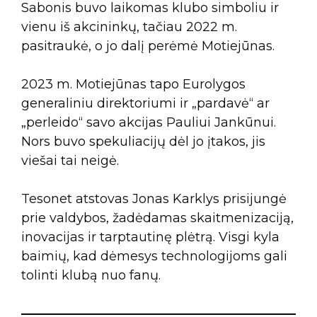
Sabonis buvo laikomas klubo simboliu ir
vienu iš akcininkų, tačiau 2022 m.
pasitraukė, o jo dalį perėmė Motiejūnas.
2023 m. Motiejūnas tapo Eurolygos
generaliniu direktoriumi ir „pardavė“ ar
„perleido“ savo akcijas Pauliui Jankūnui.
Nors buvo spekuliacijų dėl jo įtakos, jis
viešai tai neigė.
Tesonet atstovas Jonas Karklys prisijungė
prie valdybos, žadėdamas skaitmenizaciją,
inovacijas ir tarptautinę plėtrą. Visgi kyla
baimių, kad dėmesys technologijoms gali
tolinti klubą nuo fanų.