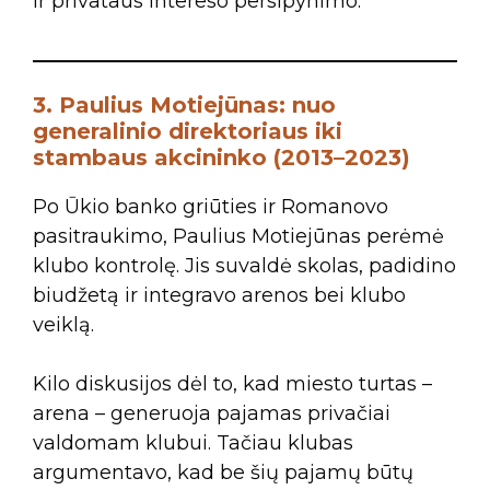
ir privataus intereso persipynimo.
3. Paulius Motiejūnas: nuo
generalinio direktoriaus iki
stambaus akcininko (2013–2023)
Po Ūkio banko griūties ir Romanovo
pasitraukimo, Paulius Motiejūnas perėmė
klubo kontrolę. Jis suvaldė skolas, padidino
biudžetą ir integravo arenos bei klubo
veiklą.
Kilo diskusijos dėl to, kad miesto turtas –
arena – generuoja pajamas privačiai
valdomam klubui. Tačiau klubas
argumentavo, kad be šių pajamų būtų