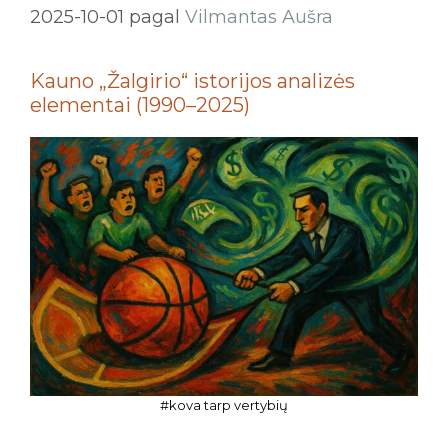
2025-10-01
pagal
Vilmantas Aušra
Kauno „Žalgirio“ istorijos analizės
elementai (1990–2025)
#kova tarp vertybių