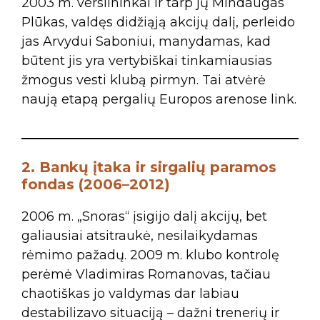
2003 m. verslininkai ir tarp jų Mindaugas
Plūkas, valdęs didžiąją akcijų dalį, perleido
jas Arvydui Saboniui, manydamas, kad
būtent jis yra vertybiškai tinkamiausias
žmogus vesti klubą pirmyn. Tai atvėrė
naują etapą pergalių Europos arenose link.
2. Bankų įtaka ir sirgalių paramos
fondas (2006–2012)
2006 m. „Snoras“ įsigijo dalį akcijų, bet
galiausiai atsitraukė, nesilaikydamas
rėmimo pažadų. 2009 m. klubo kontrolę
perėmė Vladimiras Romanovas, tačiau
chaotiškas jo valdymas dar labiau
destabilizavo situaciją – dažni trenerių ir