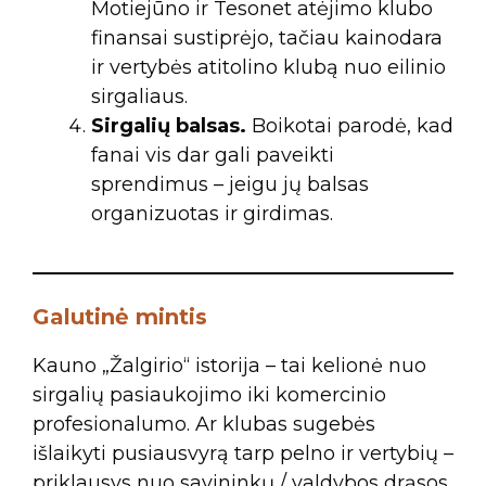
Motiejūno ir Tesonet atėjimo klubo
finansai sustiprėjo, tačiau kainodara
ir vertybės atitolino klubą nuo eilinio
sirgaliaus.
Sirgalių balsas.
Boikotai parodė, kad
fanai vis dar gali paveikti
sprendimus – jeigu jų balsas
organizuotas ir girdimas.
Galutinė mintis
Kauno „Žalgirio“ istorija – tai kelionė nuo
sirgalių pasiaukojimo iki komercinio
profesionalumo. Ar klubas sugebės
išlaikyti pusiausvyrą tarp pelno ir vertybių –
priklausys nuo savininkų / valdybos drąsos