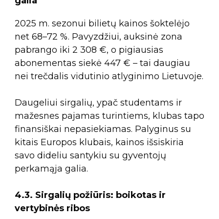
galia
2025 m. sezonui bilietų kainos šoktelėjo
net 68–72 %. Pavyzdžiui, auksinė zona
pabrango iki 2 308 €, o pigiausias
abonementas siekė 447 € – tai daugiau
nei trečdalis vidutinio atlyginimo Lietuvoje.
Daugeliui sirgalių, ypač studentams ir
mažesnes pajamas turintiems, klubas tapo
finansiškai nepasiekiamas. Palyginus su
kitais Europos klubais, kainos išsiskiria
savo dideliu santykiu su gyventojų
perkamąja galia.
4.3. Sirgalių požiūris: boikotas ir
vertybinės ribos