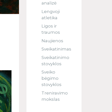
analizė
Lengvoji
atletika
Ligos ir
traumos
Naujienos
Sveikatinimas
Sveikatinimo
stovyklos
Sveiko
bėgimo
stovyklos
Treniravimo
mokslas