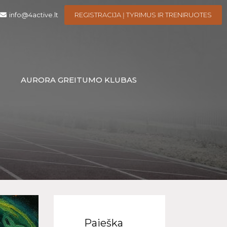
info@4active.lt
REGISTRACIJA Į TYRIMUS IR TRENIRUOTES
I
AURORA GREITUMO KLUBAS
Paieška