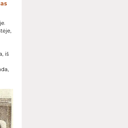
mas
e.
tėje,
, iš
nda,