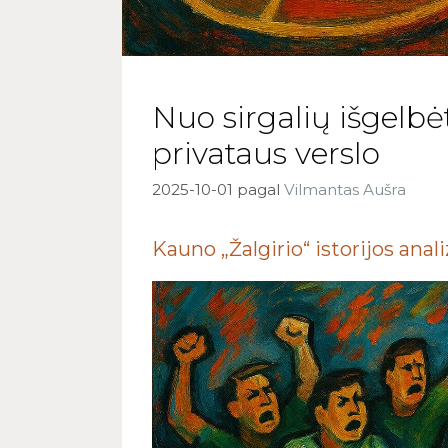
Nuo sirgalių išgelbė
privataus verslo
2025-10-01
pagal
Vilmantas Aušra
Kauno „Žalgirio“ istorijos ana