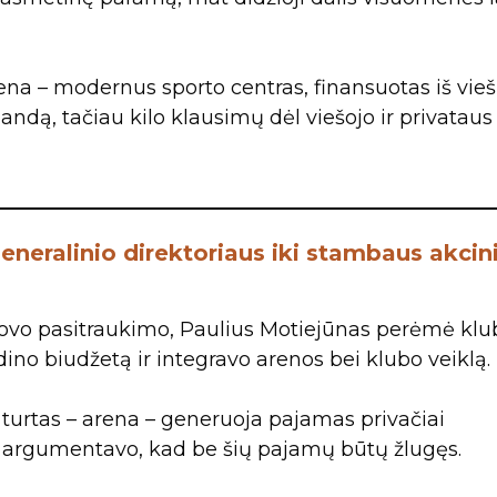
ena – modernus sporto centras, finansuotas iš vie
andą, tačiau kilo klausimų dėl viešojo ir privataus
generalinio direktoriaus iki stambaus akcin
ovo pasitraukimo, Paulius Motiejūnas perėmė klu
dino biudžetą ir integravo arenos bei klubo veiklą.
o turtas – arena – generuoja pajamas privačiai
 argumentavo, kad be šių pajamų būtų žlugęs.