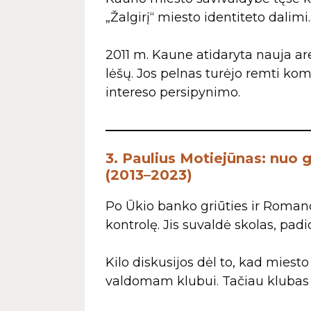
„Žalgirį“ miesto identiteto dalimi.
2011 m. Kaune atidaryta nauja ar
lėšų. Jos pelnas turėjo remti kom
intereso persipynimo.
3. Paulius Motiejūnas: nuo 
(2013–2023)
Po Ūkio banko griūties ir Roman
kontrolę. Jis suvaldė skolas, padi
Kilo diskusijos dėl to, kad miest
valdomam klubui. Tačiau klubas