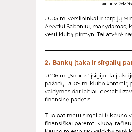
#1988m Žalgiris.
2003 m. verslininkai ir tarp jų Mi
Arvydui Saboniui, manydamas, ka
vesti klubą pirmyn. Tai atvėrė n
2. Bankų įtaka ir sirgalių 
2006 m. „Snoras“ įsigijo dalį akc
pažadų. 2009 m. klubo kontrolę 
valdymas dar labiau destabilizavo 
finansinė padėtis.
Tuo pat metu sirgaliai ir Kauno v
finansiškai paremti klubą, tačiau
Kauno miesto savivaldybė tęsė k