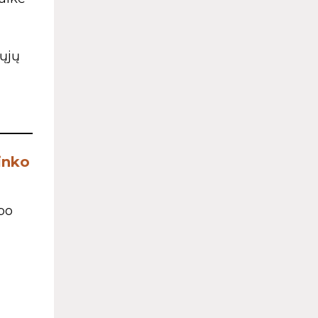
šųjų
inko
bo