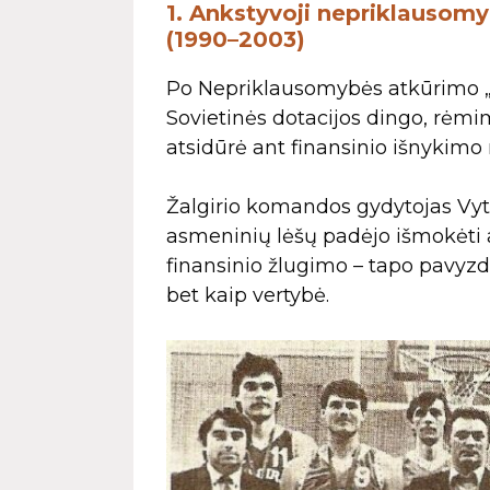
1. Ankstyvoji nepriklausomy
(1990–2003)
Po Nepriklausomybės atkūrimo „Ž
Sovietinės dotacijos dingo, rėmi
atsidūrė ant finansinio išnykimo 
Žalgirio komandos gydytojas Vyta
asmeninių lėšų padėjo išmokėti a
finansinio žlugimo – tapo pavyzd
bet kaip vertybė.