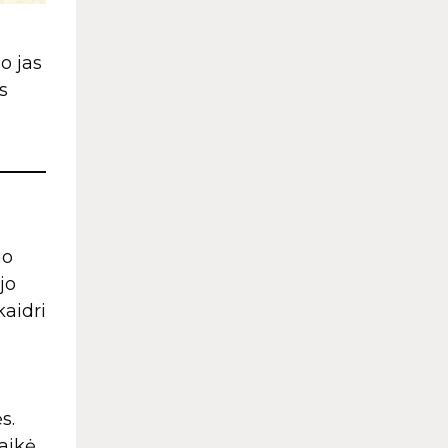
o jas
s
mo
jo
kaidri
s.
aikė