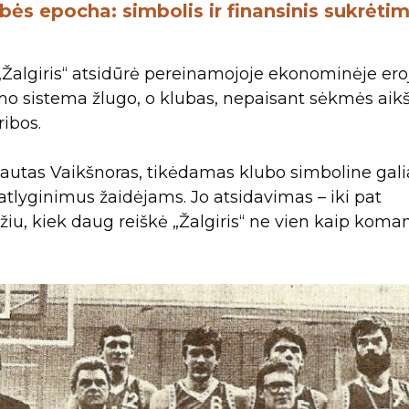
bės epocha: simbolis ir finansinis sukrėti
algiris“ atsidūrė pereinamojoje ekonominėje eroj
mo sistema žlugo, o klubas, nepaisant sėkmės aikš
ribos.
utas Vaikšnoras, tikėdamas klubo simboline galia
tlyginimus žaidėjams. Jo atsidavimas – iki pat
žiu, kiek daug reiškė „Žalgiris“ ne vien kaip koma