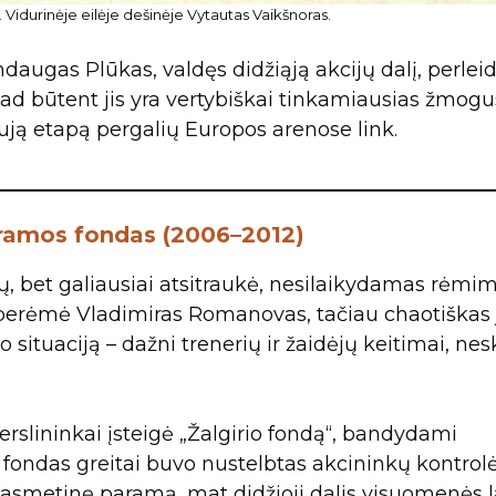
 Vidurinėje eilėje dešinėje Vytautas Vaikšnoras.
ndaugas Plūkas, valdęs didžiąją akcijų dalį, perleid
d būtent jis yra vertybiškai tinkamiausias žmogu
aują etapą pergalių Europos arenose link.
paramos fondas (2006–2012)
ijų, bet galiausiai atsitraukė, nesilaikydamas rėmi
perėmė Vladimiras Romanovas, tačiau chaotiškas 
situaciją – dažni trenerių ir žaidėjų keitimai, nes
erslininkai įsteigė „Žalgirio fondą“, bandydami
 fondas greitai buvo nustelbtas akcininkų kontrolė
asmetinę paramą, mat didžioji dalis visuomenės l