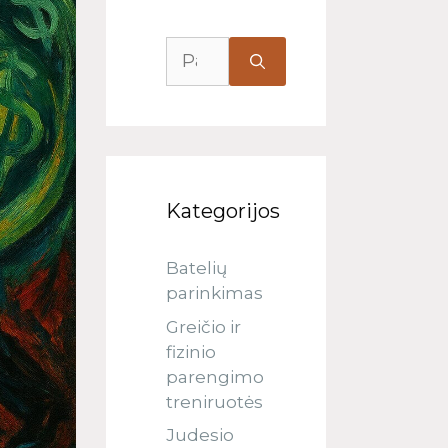
Kategorijos
Batelių
parinkimas
Greičio ir
fizinio
parengimo
treniruotės
Judesio