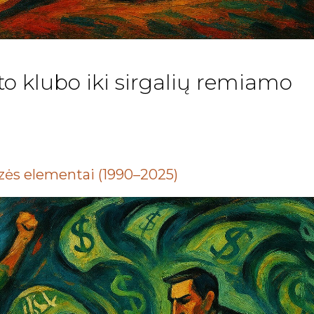
to klubo iki sirgalių remiamo
lizės elementai (1990–2025)