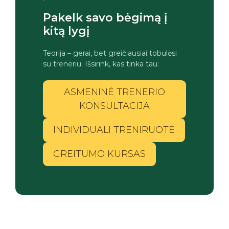
Pakelk savo bėgimą į
kitą lygį
Teorija – gerai, bet greičiausiai tobulėsi
su treneriu. Išsirink, kas tinka tau:
ASMENINĖ TRENERIO
KONSULTACIJA
INDIVIDUALI TRENIRUOTĖ
GREITUMO KURSAS