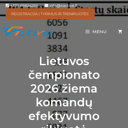
+370 69824263
info@4active.lt
REGISTRACIJA Į TYRIMUS IR TRENIRUOTES
MENU
Lietuvos
čempionato
2026 žiema
komandų
efektyvumo