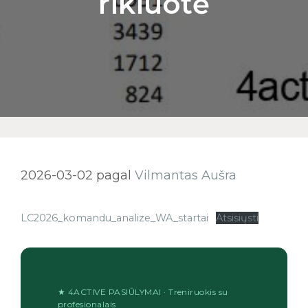
rikiuotė
2026-03-02
pagal
Vilmantas Aušra
LC2026_komandu_analize_WA_startai
Atsisiųsti
★ 4ACTIVE PASIŪLYMAI · Treniruokis su
profesionalais