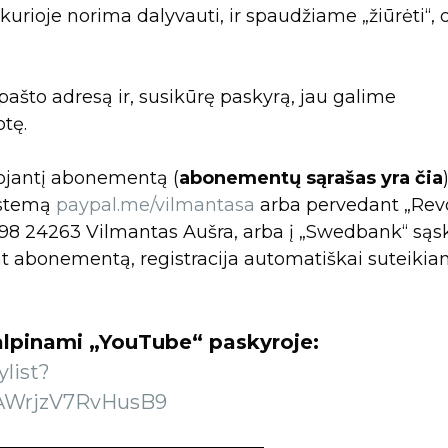
kurioje norima dalyvauti, ir spaudžiame „žiūrėti“, 
ašto adresą ir, susikūrę paskyrą, jau galime
otę.
iojantį abonementą (
abonementų sąrašas yra čia
istemą
paypal.me/vilmantasa
arba pervedant „Revo
98 24263 Vilmantas Aušra, arba į „Swedbank“ sąs
t abonementą, registracija automatiškai suteiki
 talpinami „YouTube“ paskyroje:
list?
OAWrjzV7RvHusB9