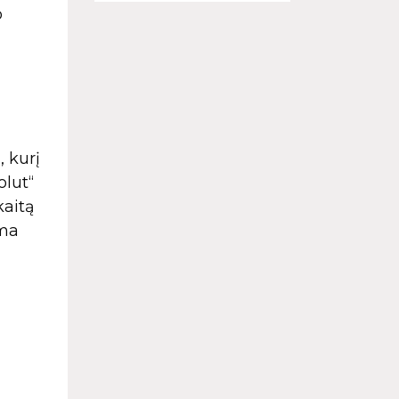
o
), kurį
lut“
kaitą
ama