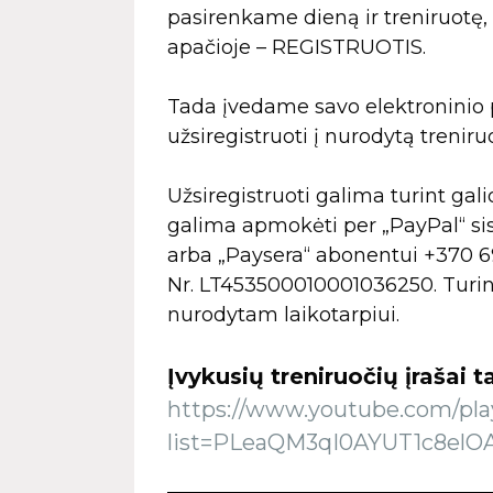
pasirenkame dieną ir treniruotę, 
apačioje – REGISTRUOTIS.
Tada įvedame savo elektroninio p
užsiregistruoti į nurodytą treniru
Užsiregistruoti galima turint gal
galima apmokėti per „PayPal“ s
arba „Paysera“ abonentui +370 6
Nr. LT453500010001036250. Turin
nurodytam laikotarpiui.
Įvykusių treniruočių įrašai
https://www.youtube.com/play
list=PLeaQM3qI0AYUT1c8el