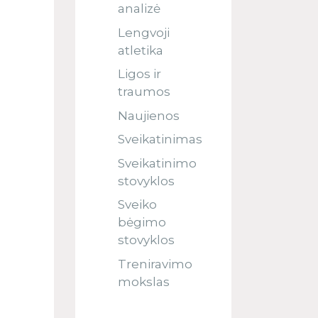
analizė
Lengvoji
atletika
Ligos ir
traumos
Naujienos
Sveikatinimas
Sveikatinimo
stovyklos
Sveiko
bėgimo
stovyklos
Treniravimo
mokslas