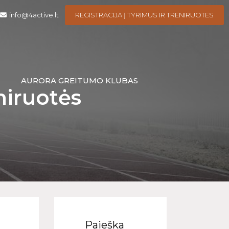
info@4active.lt
REGISTRACIJA Į TYRIMUS IR TRENIRUOTES
I
AURORA GREITUMO KLUBAS
niruotės
Paieška