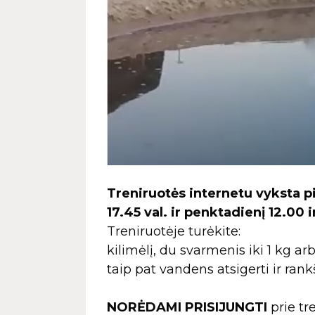
Treniruotės internetu vyksta pir
17.45 val. ir penktadienį 12.00 ir
Treniruotėje turėkite:
kilimėlį, du svarmenis iki 1 kg ar
taip pat vandens atsigerti ir rankš
NORĖDAMI PRISIJUNGTI
prie tr