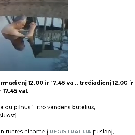
madienį 12.00 ir 17.45 val., trečiadienį 12.00 ir
 17.45 val.
ba du pilnus 1 litro vandens butelius,
luostį.
eniruotės einame į
REGISTRACIJA
puslapį,