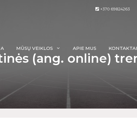
+370 69824263
JA
MŪSŲ VEIKLOS
APIE MUS
KONTAKTA
tinės (ang. online) tre