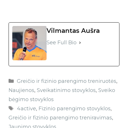
Vilmantas Aušra
See Full Bio
Greičio ir fizinio parengimo treniruotės
,
Naujienos
,
Sveikatinimo stovyklos
,
Sveiko
bėgimo stovyklos
4active
,
Fizinio parengimo stovyklos
,
Greičio ir fizinio parengimo treniravimas
,
Jaunimo stovyklos