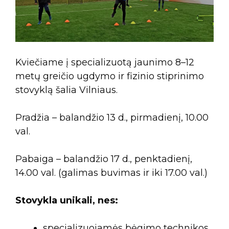
Kviečiame į specializuotą jaunimo 8–12
metų greičio ugdymo ir fizinio stiprinimo
stovyklą šalia Vilniaus.
Pradžia – balandžio 13 d., pirmadienį, 10.00
val.
Pabaiga – balandžio 17 d., penktadienį,
14.00 val. (galimas buvimas ir iki 17.00 val.)
Stovykla unikali, nes:
specializuojamės bėgimo technikos