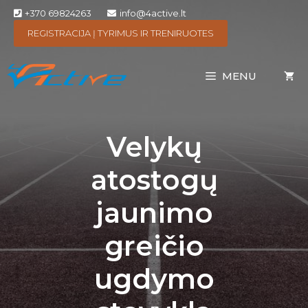
+370 69824263
info@4active.lt
REGISTRACIJA Į TYRIMUS IR TRENIRUOTES
MENU
Velykų
atostogų
jaunimo
greičio
ugdymo