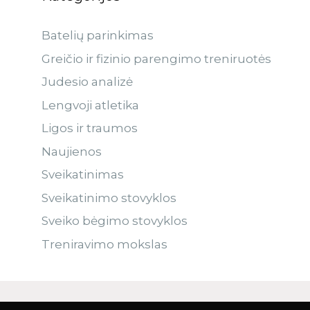
Batelių parinkimas
Greičio ir fizinio parengimo treniruotės
Judesio analizė
Lengvoji atletika
Ligos ir traumos
Naujienos
Sveikatinimas
Sveikatinimo stovyklos
Sveiko bėgimo stovyklos
Treniravimo mokslas